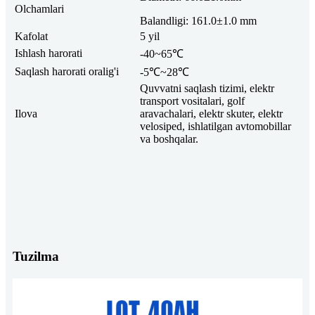
Olchamlari
Balandligi: 161.0±1.0 mm
Kafolat
5 yil
Ishlash harorati
-40~65℃
Saqlash harorati oralig'i
-5℃~28℃
Quvvatni saqlash tizimi, elektr
transport vositalari, golf
Ilova
aravachalari, elektr skuter, elektr
velosiped, ishlatilgan avtomobillar
va boshqalar.
Tuzilma