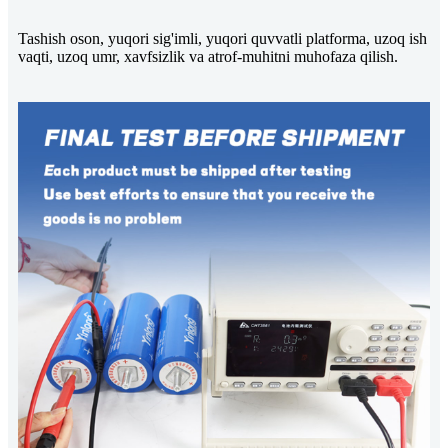
Tashish oson, yuqori sig'imli, yuqori quvvatli platforma, uzoq ish
vaqti, uzoq umr, xavfsizlik va atrof-muhitni muhofaza qilish.