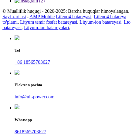
© Mualliflik huquqi - 2020-2025: Barcha huquqlar himoyalangan.
Sayt xaritasi
-
AMP Mobile
Lifepo4 batareyasi
,
Lifepo4 batareya
to'plami
,
Lityum temir fosfat batareyasi
,
Lityum-ion batareyasi
,
Lto
batareyasi
,
Lityum-ion batareyalari
,
Tel
+86 18565703627
Elektron pochta
info@uli-power.com
Whatsapp
8618565703627