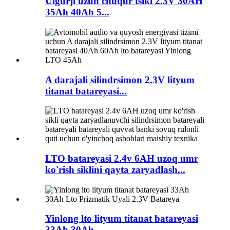
Ulgurji uzun chuqur tsikl 2.3V 30AH
35Ah 40Ah 5...
A darajali silindrsimon 2.3V lityum
titanat batareyasi...
LTO batareyasi 2.4v 6AH uzoq umr
ko'rish siklini qayta zaryadlash...
Yinlong lto lityum titanat batareyasi
33Ah 30Ah ...