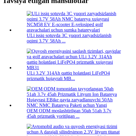
Tavsiya etilgan mahsulotlar
ULi issiq sotuvda 3C yuqori zaryadsizlanish
oqimi 3.7V 58Ah ...
ULi 3.2V 314Ah qattiq holatdagi LiFePO4
prizmatik hujayrali MB...
OEM ODM moslashtirilgan 50ah 51ah 3.7v
45ah prizmatik yoritilgan ...