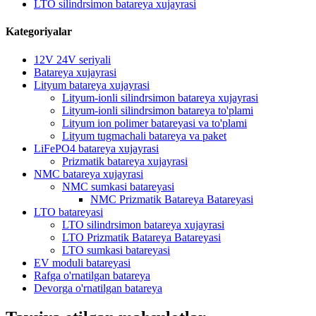
LTO silindrsimon batareya xujayrasi
Kategoriyalar
12V 24V seriyali
Batareya xujayrasi
Lityum batareya xujayrasi
Lityum-ionli silindrsimon batareya xujayrasi
Lityum-ionli silindrsimon batareya to'plami
Lityum ion polimer batareyasi va to'plami
Lityum tugmachali batareya va paket
LiFePO4 batareya xujayrasi
Prizmatik batareya xujayrasi
NMC batareya xujayrasi
NMC sumkasi batareyasi
NMC Prizmatik Batareya Batareyasi
LTO batareyasi
LTO silindrsimon batareya xujayrasi
LTO Prizmatik Batareya Batareyasi
LTO sumkasi batareyasi
EV moduli batareyasi
Rafga o'rnatilgan batareya
Devorga o'rnatilgan batareya