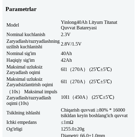
Parametrlar
Yinlong
40Ah Lityum Titanat
Model
Quvvat Batareyasi
Nominal kuchlanish
2.3V
Zaryadlash/razryadlashning
2.8V/1.5V
uzilish kuchlanishi
Nominal sig'im
40Ah
Haqiqiy sig'im
42Ah
Maksimal uzluksiz
6I1（270A） (25℃±5℃)
Zaryadlash oqimi
Maksimal uzluksiz
6I1（270A） (25℃±5℃)
Zaryadsizlantirish oqimi
（10s） Maksimal impuls
10I1（450A） (25℃±5℃)
Zaryadlash/razryadlash
oqimi (10s)
Chiqarish quvvati ≥80% * 16000
Tsiklning ishlashi
tsikldan keyin boshlang'ich quvvat
Ichki empedans
≤1mΩ
Og'irligi
1255.0±20g
Diametri: 66.0±1.0mm