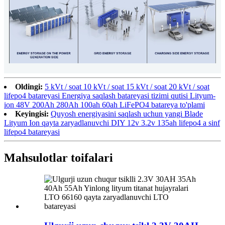
Oldingi:
5 kVt / soat 10 kVt / soat 15 kVt / soat 20 kVt / soat
lifepo4 batareyasi Energiya saqlash batareyasi tizimi qutisi Lityum-
ion 48V 200Ah 280Ah 100ah 60ah LiFePO4 batareya to'plami
Keyingisi:
Quyosh energiyasini saqlash uchun yangi Blade
Lityum Ion qayta zaryadlanuvchi DIY 12v 3.2v 135ah lifepo4 a sinf
lifepo4 batareyasi
Mahsulotlar toifalari