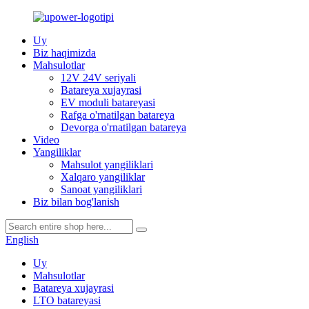
Uy
Biz haqimizda
Mahsulotlar
12V 24V seriyali
Batareya xujayrasi
EV moduli batareyasi
Rafga o'rnatilgan batareya
Devorga o'rnatilgan batareya
Video
Yangiliklar
Mahsulot yangiliklari
Xalqaro yangiliklar
Sanoat yangiliklari
Biz bilan bog'lanish
English
Uy
Mahsulotlar
Batareya xujayrasi
LTO batareyasi