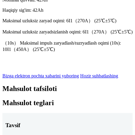
Haqiqiy sig'im: 42Ah
Maksimal uzluksiz zaryad oqimi: 6I1（270A） (25℃±5℃)
Maksimal uzluksiz zaryadsizlanish oqimi: 6I1（270A） (25℃±5℃)
（10s） Maksimal impuls zaryadlash/razryadlash oqimi (10s):
10I1（450A） (25℃±5℃)
Bizga elektron pochta xabarini yuboring
Hozir suhbatlashing
Mahsulot tafsiloti
Mahsulot teglari
Tavsif