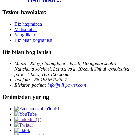
Tezkor havolalar:
Biz haqimizda
Mahsulotlar
Yangiliklar
Biz bilan bog'lanish
Biz bilan bog'lanish
Manzil: Xitoy, Guangdong viloyati, Dongguan shahri,
Nancheng ko'chasi, Longxi yo'li, 10-sonli Jinhui texnologiya
parki, 1-bino, 105-106-xona.
Telefon: +86 18565703627
Elektron pochta:
info@uli-power.com
Ortimizdan yuring