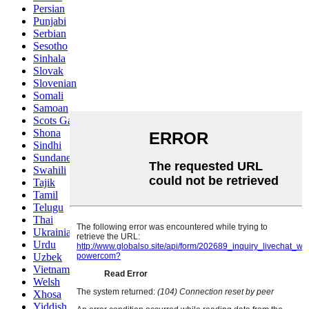
Persian
Punjabi
Serbian
Sesotho
Sinhala
Slovak
Slovenian
Somali
Samoan
Scots Gaelic
Shona
Sindhi
Sundanese
Swahili
Tajik
Tamil
Telugu
Thai
Ukrainian
Urdu
Uzbek
Vietnamese
Welsh
Xhosa
Yiddish