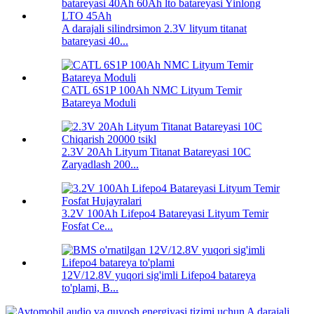
A darajali silindrsimon 2.3V lityum titanat
batareyasi 40...
CATL 6S1P 100Ah NMC Lityum Temir
Batareya Moduli
2.3V 20Ah Lityum Titanat Batareyasi 10C
Zaryadlash 200...
3.2V 100Ah Lifepo4 Batareyasi Lityum Temir
Fosfat Ce...
12V/12.8V yuqori sig'imli Lifepo4 batareya
to'plami, B...