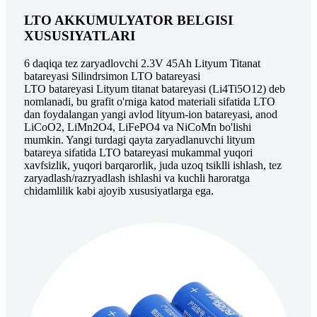
LTO AKKUMULYATOR BELGISI
XUSUSIYATLARI
6 daqiqa tez zaryadlovchi 2.3V 45Ah Lityum Titanat
batareyasi Silindrsimon LTO batareyasi
LTO batareyasi Lityum titanat batareyasi (Li4Ti5O12) deb
nomlanadi, bu grafit o'rniga katod materiali sifatida LTO
dan foydalangan yangi avlod lityum-ion batareyasi, anod
LiCoO2, LiMn2O4, LiFePO4 va NiCoMn bo'lishi
mumkin. Yangi turdagi qayta zaryadlanuvchi lityum
batareya sifatida LTO batareyasi mukammal yuqori
xavfsizlik, yuqori barqarorlik, juda uzoq tsiklli ishlash, tez
zaryadlash/razryadlash ishlashi va kuchli haroratga
chidamlilik kabi ajoyib xususiyatlarga ega.