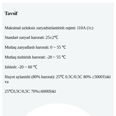
Tavsif
Maksimal uzluksiz zaryadsizlantirish oqimi: 110A (1c)
Standart zaryad harorati: 25±2℃
Mutlaq zaryadlash harorati: 0 ~ 55 ℃
Mutlaq tushirish harorati: -20 ~ 55 ℃
Ishlash: -20 ~ 60 ℃
Hayot aylanishi (80% harorat): 25℃ 0.5C/0.5C 80% ≥5000Tsikl
va
25℃0,5C/0,5C 70%≥6000Sikl