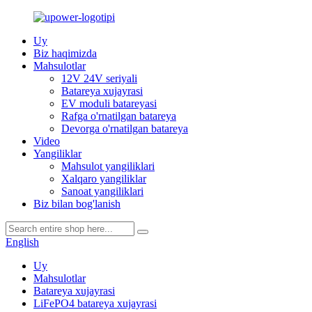
Uy
Biz haqimizda
Mahsulotlar
12V 24V seriyali
Batareya xujayrasi
EV moduli batareyasi
Rafga o'rnatilgan batareya
Devorga o'rnatilgan batareya
Video
Yangiliklar
Mahsulot yangiliklari
Xalqaro yangiliklar
Sanoat yangiliklari
Biz bilan bog'lanish
English
Uy
Mahsulotlar
Batareya xujayrasi
LiFePO4 batareya xujayrasi