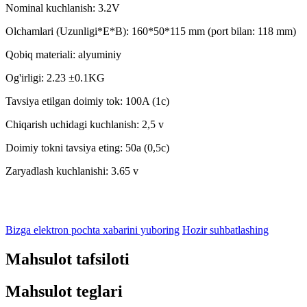
Nominal kuchlanish: 3.2V
Olchamlari (Uzunligi*E*B): 160*50*115 mm (port bilan: 118 mm)
Qobiq materiali: alyuminiy
Og'irligi: 2.23 ±0.1KG
Tavsiya etilgan doimiy tok: 100A (1c)
Chiqarish uchidagi kuchlanish: 2,5 v
Doimiy tokni tavsiya eting: 50a (0,5c)
Zaryadlash kuchlanishi: 3.65 v
Bizga elektron pochta xabarini yuboring
Hozir suhbatlashing
Mahsulot tafsiloti
Mahsulot teglari