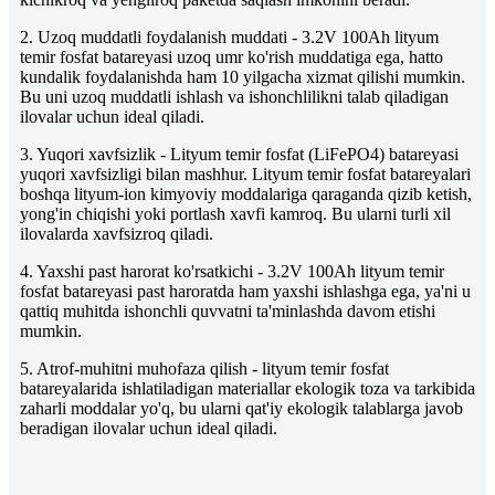
2. Uzoq muddatli foydalanish muddati - 3.2V 100Ah lityum
temir fosfat batareyasi uzoq umr ko'rish muddatiga ega, hatto
kundalik foydalanishda ham 10 yilgacha xizmat qilishi mumkin.
Bu uni uzoq muddatli ishlash va ishonchlilikni talab qiladigan
ilovalar uchun ideal qiladi.
3. Yuqori xavfsizlik - Lityum temir fosfat (LiFePO4) batareyasi
yuqori xavfsizligi bilan mashhur. Lityum temir fosfat batareyalari
boshqa lityum-ion kimyoviy moddalariga qaraganda qizib ketish,
yong'in chiqishi yoki portlash xavfi kamroq. Bu ularni turli xil
ilovalarda xavfsizroq qiladi.
4. Yaxshi past harorat ko'rsatkichi - 3.2V 100Ah lityum temir
fosfat batareyasi past haroratda ham yaxshi ishlashga ega, ya'ni u
qattiq muhitda ishonchli quvvatni ta'minlashda davom etishi
mumkin.
5. Atrof-muhitni muhofaza qilish - lityum temir fosfat
batareyalarida ishlatiladigan materiallar ekologik toza va tarkibida
zaharli moddalar yo'q, bu ularni qat'iy ekologik talablarga javob
beradigan ilovalar uchun ideal qiladi.