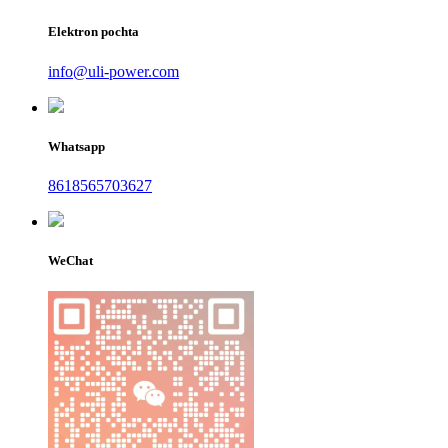
Elektron pochta
info@uli-power.com
Whatsapp
8618565703627
WeChat