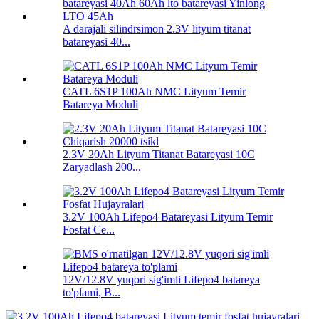
A darajali silindrsimon 2.3V lityum titanat
batareyasi 40...
CATL 6S1P 100Ah NMC Lityum Temir
Batareya Moduli
2.3V 20Ah Lityum Titanat Batareyasi 10C
Zaryadlash 200...
3.2V 100Ah Lifepo4 Batareyasi Lityum Temir
Fosfat Ce...
12V/12.8V yuqori sig'imli Lifepo4 batareya
to'plami, B...