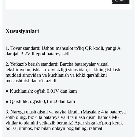
Xususiyatlari
1. Tovar standarti: Ushbu mahsulot to'liq QR kodli, yangi A-
darajali 3.2V lifepo4 batareyasidir.
2. Yetkazib berish standarti: Barcha batareyalar vizual
tekshiruvdan, ishlash xavfsizligi sinovidan, tsiklning ishlash
muddati sinovidan va kuchlanish va ichki qarshilikni
moslashtirishdan o'tkazildi.
● Kuchlanish: og'ish 0,01V dan kam
● Qarshilik: og'ish 0,1 mΩ dan kam
3. Narxga ulash qismi va gayka kiradi. (Masalan: 4 ta batareya
sotib oling, biz 4 ta batareya va 4 ta ulash qismi hamda M6
vintlar to'plamini yetkazib beramiz) Agar sizga ko'proq kerak
bo'lsa, iltimos, biz bilan onlayn bog'laning, rahmat!