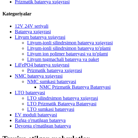
Prizmatik batareya xujayrasi
Kategoriyalar
12V 24V seriyali
Batareya xujayrasi
Lityum batareya xujayrasi
Lityum-ionli silindrsimon batareya xujayrasi
Lityum-ionli silindrsimon batareya to'plami
Lityum ion polimer batareyasi va to'plami
Lityum tugmachali batareya va paket
LiFePO4 batareya xujayrasi
Prizmatik batareya xujayrasi
NMC batareya xujayrasi
NMC sumkasi batareyasi
NMC Prizmatik Batareya Batareyasi
LTO batareyasi
LTO silindrsimon batareya xujayrasi
LTO Prizmatik Batareya Batareyasi
LTO sumkasi batareyasi
EV moduli batareyasi
Rafga o'rnatilgan batareya
Devorga o'rnatilgan batareya