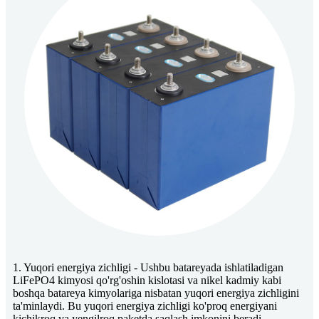
1. Yuqori energiya zichligi - Ushbu batareyada ishlatiladigan
LiFePO4 kimyosi qo'rg'oshin kislotasi va nikel kadmiy kabi
boshqa batareya kimyolariga nisbatan yuqori energiya zichligini
ta'minlaydi. Bu yuqori energiya zichligi ko'proq energiyani
kichikroq va yengilroq paketda saqlash imkonini beradi.