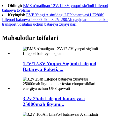
Oldingi:
BMS o'rnatilgan 12V/12.8V yuqori sig'imli Lifepo4
batareya to'plami
Keyingisi:
EVE Yangi A sinfidagi LFP batareyasi LF280K
Lifepo4 batareyasi 6000 siklli 3.2V 280Ah qayiqlar uchun elektr
transport vositalari uchun batareya xujayralari
Mahsulotlar toifalari
12V/12.8V Yuqori Sig'imli Lifepo4
Batareya Paketi, ...
3.2v 25ah Lifepo4 batareyasi
25000mah lityum...