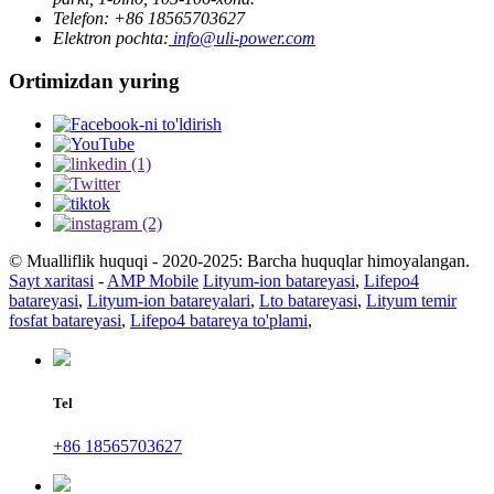
Telefon: +86 18565703627
Elektron pochta:
info@uli-power.com
Ortimizdan yuring
© Mualliflik huquqi - 2020-2025: Barcha huquqlar himoyalangan.
Sayt xaritasi
-
AMP Mobile
Lityum-ion batareyasi
,
Lifepo4
batareyasi
,
Lityum-ion batareyalari
,
Lto batareyasi
,
Lityum temir
fosfat batareyasi
,
Lifepo4 batareya to'plami
,
Tel
+86 18565703627