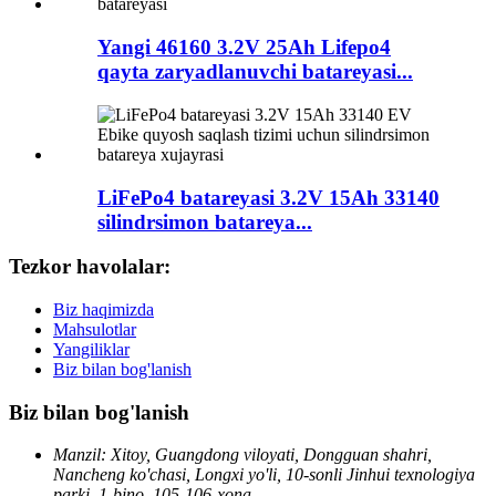
Yangi 46160 3.2V 25Ah Lifepo4
qayta zaryadlanuvchi batareyasi...
LiFePo4 batareyasi 3.2V 15Ah 33140
silindrsimon batareya...
Tezkor havolalar:
Biz haqimizda
Mahsulotlar
Yangiliklar
Biz bilan bog'lanish
Biz bilan bog'lanish
Manzil: Xitoy, Guangdong viloyati, Dongguan shahri,
Nancheng ko'chasi, Longxi yo'li, 10-sonli Jinhui texnologiya
parki, 1-bino, 105-106-xona.