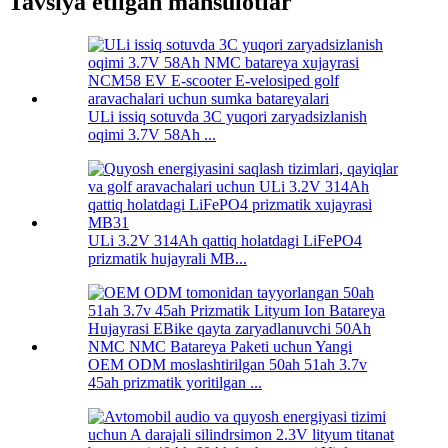
Tavsiya etilgan mahsulotlar
ULi issiq sotuvda 3C yuqori zaryadsizlanish
oqimi 3.7V 58Ah ...
ULi 3.2V 314Ah qattiq holatdagi LiFePO4
prizmatik hujayrali MB...
OEM ODM moslashtirilgan 50ah 51ah 3.7v
45ah prizmatik yoritilgan ...