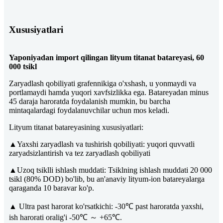
Xususiyatlari
Yaponiyadan import qilingan lityum titanat batareyasi, 60
000 tsikl
Zaryadlash qobiliyati grafennikiga o'xshash, u yonmaydi va
portlamaydi hamda yuqori xavfsizlikka ega. Batareyadan minus
45 daraja haroratda foydalanish mumkin, bu barcha
mintaqalardagi foydalanuvchilar uchun mos keladi.
Lityum titanat batareyasining xususiyatlari:
▲Yaxshi zaryadlash va tushirish qobiliyati: yuqori quvvatli
zaryadsizlantirish va tez zaryadlash qobiliyati
▲Uzoq tsiklli ishlash muddati: Tsiklning ishlash muddati 20 000
tsikl (80% DOD) bo'lib, bu an'anaviy lityum-ion batareyalarga
qaraganda 10 baravar ko'p.
▲ Ultra past harorat ko'rsatkichi: -30℃ past haroratda yaxshi,
ish harorati oralig'i -50℃ ～ +65℃.