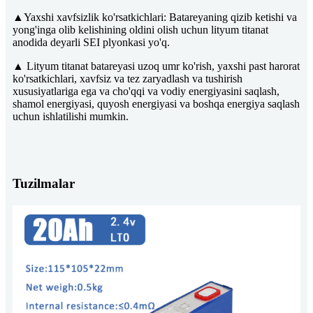
▲Yaxshi xavfsizlik ko'rsatkichlari: Batareyaning qizib ketishi va
yong'inga olib kelishining oldini olish uchun lityum titanat
anodida deyarli SEI plyonkasi yo'q.
▲ Lityum titanat batareyasi uzoq umr ko'rish, yaxshi past harorat
ko'rsatkichlari, xavfsiz va tez zaryadlash va tushirish
xususiyatlariga ega va cho'qqi va vodiy energiyasini saqlash,
shamol energiyasi, quyosh energiyasi va boshqa energiya saqlash
uchun ishlatilishi mumkin.
Tuzilmalar