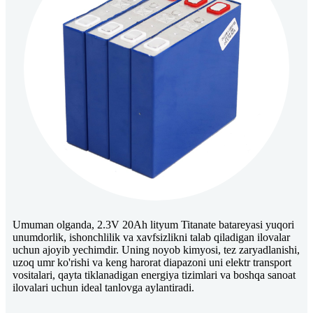
Umuman olganda, 2.3V 20Ah lityum Titanate batareyasi yuqori
unumdorlik, ishonchlilik va xavfsizlikni talab qiladigan ilovalar
uchun ajoyib yechimdir. Uning noyob kimyosi, tez zaryadlanishi,
uzoq umr ko'rishi va keng harorat diapazoni uni elektr transport
vositalari, qayta tiklanadigan energiya tizimlari va boshqa sanoat
ilovalari uchun ideal tanlovga aylantiradi.