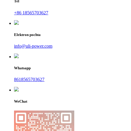
Tel
+86 18565703627
Elektron pochta
info@uli-power.com
Whatsapp
8618565703627
WeChat