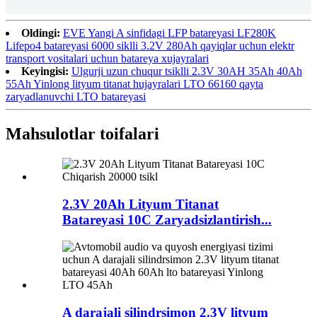
Oldingi:
EVE Yangi A sinfidagi LFP batareyasi LF280K
Lifepo4 batareyasi 6000 siklli 3.2V 280Ah qayiqlar uchun elektr
transport vositalari uchun batareya xujayralari
Keyingisi:
Ulgurji uzun chuqur tsiklli 2.3V 30AH 35Ah 40Ah
55Ah Yinlong lityum titanat hujayralari LTO 66160 qayta
zaryadlanuvchi LTO batareyasi
Mahsulotlar toifalari
2.3V 20Ah Lityum Titanat
Batareyasi 10C Zaryadsizlantirish...
A darajali silindrsimon 2.3V lityum