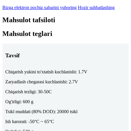
Bizga elektron pochta xabarini yuboring
Hozir suhbatlashing
Mahsulot tafsiloti
Mahsulot teglari
Tavsif
Chiqarish yukini to'xtatish kuchlanishi: 1.7V
Zaryadlash chegarasi kuchlanishi: 2.7V
Chiqarish tezligi: 30-50C
Og'irligi: 600 g
Tsikl muddati (80% DOD): 20000 tsikl
Ish harorati: -50°C ~ 65°C