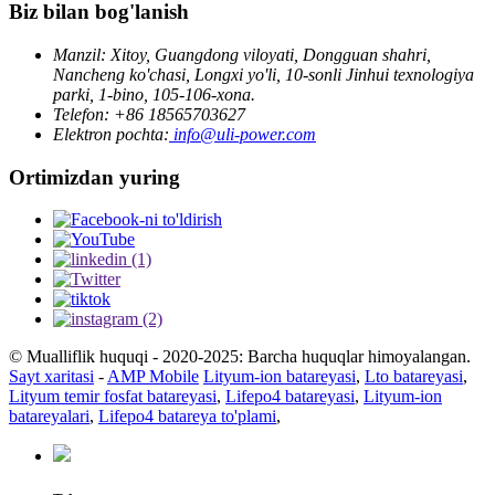
Biz bilan bog'lanish
Manzil: Xitoy, Guangdong viloyati, Dongguan shahri,
Nancheng ko'chasi, Longxi yo'li, 10-sonli Jinhui texnologiya
parki, 1-bino, 105-106-xona.
Telefon: +86 18565703627
Elektron pochta:
info@uli-power.com
Ortimizdan yuring
© Mualliflik huquqi - 2020-2025: Barcha huquqlar himoyalangan.
Sayt xaritasi
-
AMP Mobile
Lityum-ion batareyasi
,
Lto batareyasi
,
Lityum temir fosfat batareyasi
,
Lifepo4 batareyasi
,
Lityum-ion
batareyalari
,
Lifepo4 batareya to'plami
,