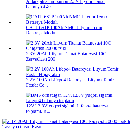
A darajali silindrsimon 2.3V lityum titanat
batareyasi 40...
CATL 6S1P 100Ah NMC Lityum Temir
Batareya Moduli
2.3V 20Ah Lityum Titanat Batareyasi 10C
Zaryadlash 200...
3.2V 100Ah Lifepo4 Batareyasi Lityum Temir
Fosfat Ce...
12V/12.8V yuqori sig'imli Lifepo4 batareya
to'plami, B...