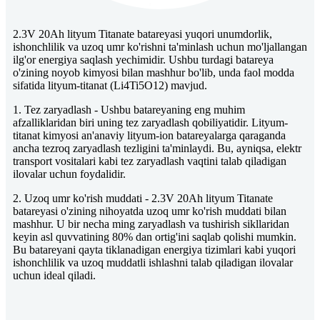
2.3V 20Ah lityum Titanate batareyasi yuqori unumdorlik,
ishonchlilik va uzoq umr ko'rishni ta'minlash uchun mo'ljallangan
ilg'or energiya saqlash yechimidir. Ushbu turdagi batareya
o'zining noyob kimyosi bilan mashhur bo'lib, unda faol modda
sifatida lityum-titanat (Li4Ti5O12) mavjud.
1. Tez zaryadlash - Ushbu batareyaning eng muhim
afzalliklaridan biri uning tez zaryadlash qobiliyatidir. Lityum-
titanat kimyosi an'anaviy lityum-ion batareyalarga qaraganda
ancha tezroq zaryadlash tezligini ta'minlaydi. Bu, ayniqsa, elektr
transport vositalari kabi tez zaryadlash vaqtini talab qiladigan
ilovalar uchun foydalidir.
2. Uzoq umr ko'rish muddati - 2.3V 20Ah lityum Titanate
batareyasi o'zining nihoyatda uzoq umr ko'rish muddati bilan
mashhur. U bir necha ming zaryadlash va tushirish sikllaridan
keyin asl quvvatining 80% dan ortig'ini saqlab qolishi mumkin.
Bu batareyani qayta tiklanadigan energiya tizimlari kabi yuqori
ishonchlilik va uzoq muddatli ishlashni talab qiladigan ilovalar
uchun ideal qiladi.