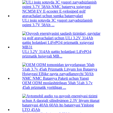
ULi issiq sotuvda 3C yuqori zaryadsizlanish
oqimi 3.7V 58Ah ...
ULi 3.2V 314Ah qattiq holatdagi LiFePO4
prizmatik hujayrali MB...
OEM ODM moslashtirilgan 50ah 51ah 3.7v
45ah prizmatik yoritilgan ...