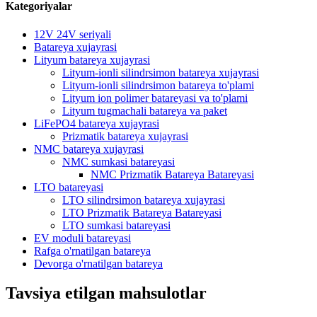
Kategoriyalar
12V 24V seriyali
Batareya xujayrasi
Lityum batareya xujayrasi
Lityum-ionli silindrsimon batareya xujayrasi
Lityum-ionli silindrsimon batareya to'plami
Lityum ion polimer batareyasi va to'plami
Lityum tugmachali batareya va paket
LiFePO4 batareya xujayrasi
Prizmatik batareya xujayrasi
NMC batareya xujayrasi
NMC sumkasi batareyasi
NMC Prizmatik Batareya Batareyasi
LTO batareyasi
LTO silindrsimon batareya xujayrasi
LTO Prizmatik Batareya Batareyasi
LTO sumkasi batareyasi
EV moduli batareyasi
Rafga o'rnatilgan batareya
Devorga o'rnatilgan batareya
Tavsiya etilgan mahsulotlar