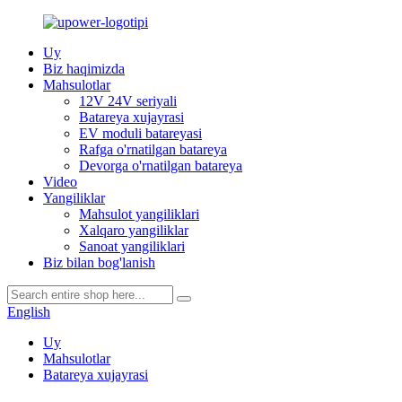
Uy
Biz haqimizda
Mahsulotlar
12V 24V seriyali
Batareya xujayrasi
EV moduli batareyasi
Rafga o'rnatilgan batareya
Devorga o'rnatilgan batareya
Video
Yangiliklar
Mahsulot yangiliklari
Xalqaro yangiliklar
Sanoat yangiliklari
Biz bilan bog'lanish
English
Uy
Mahsulotlar
Batareya xujayrasi