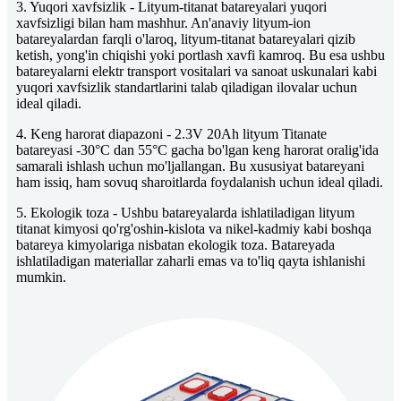
3. Yuqori xavfsizlik - Lityum-titanat batareyalari yuqori
xavfsizligi bilan ham mashhur. An'anaviy lityum-ion
batareyalardan farqli o'laroq, lityum-titanat batareyalari qizib
ketish, yong'in chiqishi yoki portlash xavfi kamroq. Bu esa ushbu
batareyalarni elektr transport vositalari va sanoat uskunalari kabi
yuqori xavfsizlik standartlarini talab qiladigan ilovalar uchun
ideal qiladi.
4. Keng harorat diapazoni - 2.3V 20Ah lityum Titanate
batareyasi -30°C dan 55°C gacha bo'lgan keng harorat oralig'ida
samarali ishlash uchun mo'ljallangan. Bu xususiyat batareyani
ham issiq, ham sovuq sharoitlarda foydalanish uchun ideal qiladi.
5. Ekologik toza - Ushbu batareyalarda ishlatiladigan lityum
titanat kimyosi qo'rg'oshin-kislota va nikel-kadmiy kabi boshqa
batareya kimyolariga nisbatan ekologik toza. Batareyada
ishlatiladigan materiallar zaharli emas va to'liq qayta ishlanishi
mumkin.