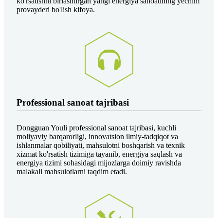
ko'rsatishni birlashtirgan yangi energiya sanoatining yechim
provayderi bo'lish kifoya.
Professional sanoat tajribasi
Dongguan Youli professional sanoat tajribasi, kuchli
moliyaviy barqarorligi, innovatsion ilmiy-tadqiqot va
ishlanmalar qobiliyati, mahsulotni boshqarish va texnik
xizmat ko'rsatish tizimiga tayanib, energiya saqlash va
energiya tizimi sohasidagi mijozlarga doimiy ravishda
malakali mahsulotlarni taqdim etadi.