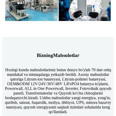
Bizning
Mahsulotlar
Hozirgi kunda mahsulotlarimiz butun dunyo bo'ylab 70 dan ortiq
mamlakat va mintaqalarga yetkazib berildi. Asosiy mahsulotlar
qatoriga Lityum-ion batareyasi, Lityum-polimer batareyasi,
OEM&ODM 12V/24V/36V/48V LiFePO4 batareya to'plami,
Powerwall, ALL in One Powerwall, Inverter, Fotovoltaik quyosh
paneli, Transformatorlar va Quyosh ko'cha chiroqlarini
boshqaruvchi kiradi. Ushbu mahsulotlar yangi energiya, yong'in,
qurilish, sanoat, fuqarolik, moliya, tibbiyot, UPS, minora bazaviy
stansiyasi, quyosh energiyasini saqlash tizimlari sohalarida keng
qo'llaniladi.