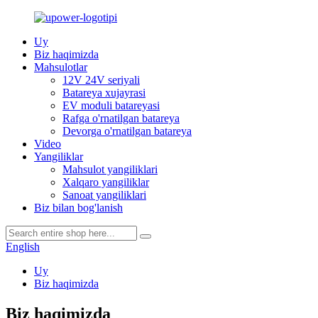
Uy
Biz haqimizda
Mahsulotlar
12V 24V seriyali
Batareya xujayrasi
EV moduli batareyasi
Rafga o'rnatilgan batareya
Devorga o'rnatilgan batareya
Video
Yangiliklar
Mahsulot yangiliklari
Xalqaro yangiliklar
Sanoat yangiliklari
Biz bilan bog'lanish
English
Uy
Biz haqimizda
Biz haqimizda