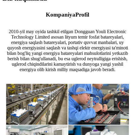
Kompaniya
Profil
2010-yil may oyida tashkil etilgan Dongguan Youli Electronic
Technology Limited asosan lityum temir fosfat batareyalari,
energiya saqlash batareyalari, portativ quvvat manbalari, uy
quyosh energiyasini saqlash va tashqi elektr energiyasi ta'minoti
bilan bog'liq yangi energiya batareyalari mahsulotlarini yetkazib
berish bilan shug'ullanadi, bu esa uglerod neytralligiga erishish,
uglerod chiqindilarini kamaytirish va dunyoga yangi yashil
energiya olib kirish milliy maqsadiga javob beradi.