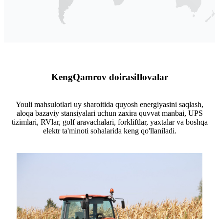
Keng
Qamrov doirasi
Ilovalar
Youli mahsulotlari uy sharoitida quyosh energiyasini saqlash,
aloqa bazaviy stansiyalari uchun zaxira quvvat manbai, UPS
tizimlari, RVlar, golf aravachalari, forkliftlar, yaxtalar va boshqa
elektr ta'minoti sohalarida keng qo'llaniladi.