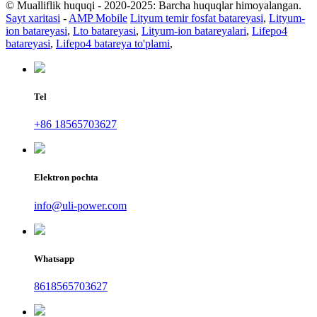
© Mualliflik huquqi - 2020-2025: Barcha huquqlar himoyalangan.
Sayt xaritasi
-
AMP Mobile
Lityum temir fosfat batareyasi
,
Lityum-
ion batareyasi
,
Lto batareyasi
,
Lityum-ion batareyalari
,
Lifepo4
batareyasi
,
Lifepo4 batareya to'plami
,
Tel
+86 18565703627
Elektron pochta
info@uli-power.com
Whatsapp
8618565703627