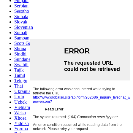
Punjabi
Serbian
Sesotho
Sinhala
Slovak
Slovenian
Somali
Samoan
Scots Gaelic
Shona
Sindhi
Sundanese
Swahili
Tajik
Tamil
Telugu
Thai
Ukrainian
Urdu
Uzbek
Vietnamese
Welsh
Xhosa
Yiddish
Yoruba