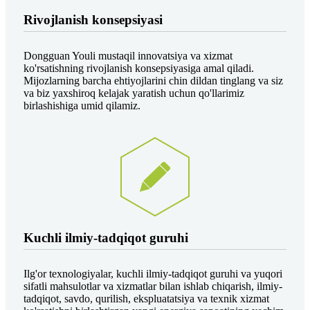
Rivojlanish konsepsiyasi
Dongguan Youli mustaqil innovatsiya va xizmat
ko'rsatishning rivojlanish konsepsiyasiga amal qiladi.
Mijozlarning barcha ehtiyojlarini chin dildan tinglang va siz
va biz yaxshiroq kelajak yaratish uchun qo'llarimiz
birlashishiga umid qilamiz.
Kuchli ilmiy-tadqiqot guruhi
Ilg'or texnologiyalar, kuchli ilmiy-tadqiqot guruhi va yuqori
sifatli mahsulotlar va xizmatlar bilan ishlab chiqarish, ilmiy-
tadqiqot, savdo, qurilish, ekspluatatsiya va texnik xizmat