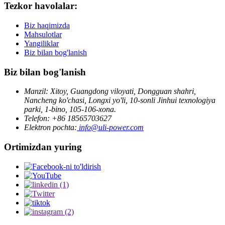
Tezkor havolalar:
Biz haqimizda
Mahsulotlar
Yangiliklar
Biz bilan bog'lanish
Biz bilan bog'lanish
Manzil: Xitoy, Guangdong viloyati, Dongguan shahri,
Nancheng ko'chasi, Longxi yo'li, 10-sonli Jinhui texnologiya
parki, 1-bino, 105-106-xona.
Telefon: +86 18565703627
Elektron pochta:
info@uli-power.com
Ortimizdan yuring